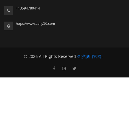
+13594780414
https://www.sany56.com
© 2026 All Rights Reserved
金沙澳门官网
.