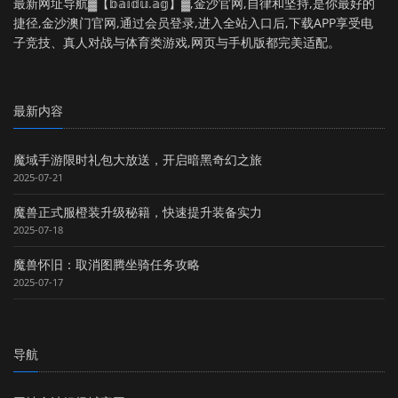
最新网址导航▓【𝕓𝕒𝕚𝕕𝕦.𝕒𝕘】▓,金沙官网,自律和坚持,是你最好的
捷径,金沙澳门官网,通过会员登录,进入全站入口后,下载APP享受电
子竞技、真人对战与体育类游戏,网页与手机版都完美适配。
最新内容
魔域手游限时礼包大放送，开启暗黑奇幻之旅
2025-07-21
魔兽正式服橙装升级秘籍，快速提升装备实力
2025-07-18
魔兽怀旧：取消图腾坐骑任务攻略
2025-07-17
导航